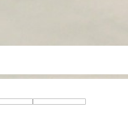
от
до
46
3
баренду от наших
рабочих
арендаторов
мест