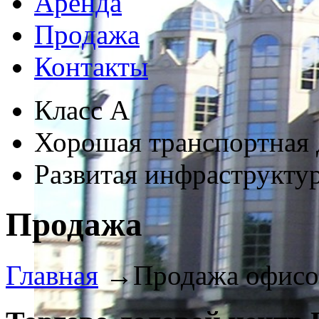
Аренда
Продажа
Контакты
Класс А
Хорошая транспортная 
Развитая инфраструкту
Продажа
Главная
→
Продажа офисо