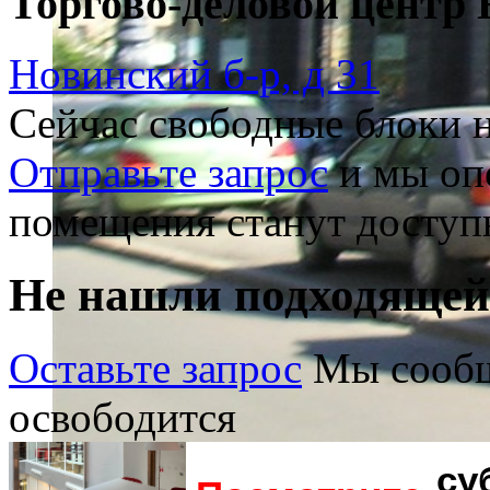
Торгово-деловой центр
Новинский б-р, д 31
Сейчас свободные блоки н
Отправьте запрос
и мы опо
помещения станут доступ
Не нашли подходяще
Оставьте запрос
Мы сообщ
освободится
су